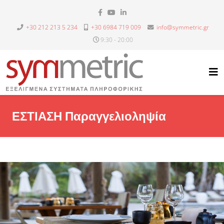
+30 212 213 5 234
+30 6984 719 009
info@symmetric.gr
9:30 - 20:00
ΕΣΤΙΑΣΗ Παραγγελιοληψία