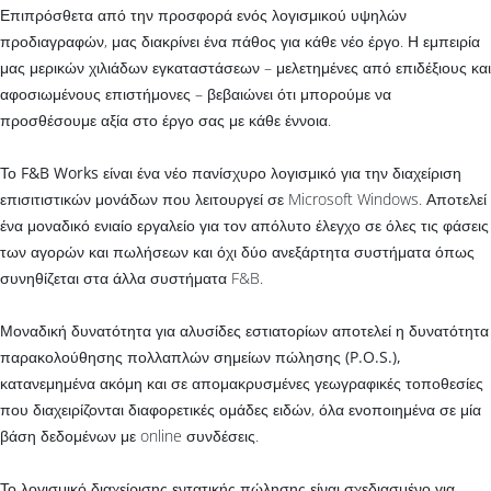
Επιπρόσθετα από την προσφορά ενός λογισμικού υψηλών
προδιαγραφών, μας διακρίνει ένα πάθος για κάθε νέο έργο. Η εμπειρία
μας μερικών χιλιάδων εγκαταστάσεων – μελετημένες από επιδέξιους και
αφοσιωμένους επιστήμονες – βεβαιώνει ότι μπορούμε να
προσθέσουμε αξία στο έργο σας με κάθε έννοια.
Το
F&B Works
είναι ένα νέο πανίσχυρο λογισμικό για την διαχείριση
επισιτιστικών μονάδων που λειτουργεί σε Microsoft Windows. Αποτελεί
ένα μοναδικό ενιαίο εργαλείο για τον απόλυτο έλεγχο σε όλες τις φάσεις
των
αγορών
και
πωλήσεων
και όχι δύο ανεξάρτητα συστήματα όπως
συνηθίζεται στα άλλα συστήματα F&B.
Μοναδική δυνατότητα για αλυσίδες εστιατορίων αποτελεί η δυνατότητα
παρακολούθησης
πολλαπλών σημείων πώλησης (P.O.S.),
κατανεμημένα ακόμη και σε απομακρυσμένες γεωγραφικές τοποθεσίες
που διαχειρίζονται διαφορετικές ομάδες ειδών, όλα ενοποιημένα σε μία
βάση δεδομένων με online συνδέσεις.
Το λογισμικό διαχείρισης
εντατικής πώλησης
είναι σχεδιασμένο για